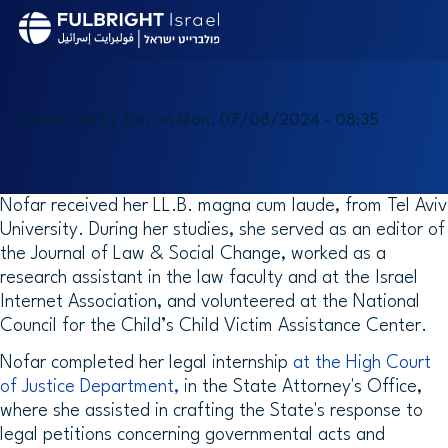
Skip
to
main
content
Submitted by
Esti
on
Mon, 07/08/2024 - 08:35
Nofar received her LL.B. magna cum laude, from Tel Aviv
University. During her studies, she served as an editor of
the
Journal of Law & Social Change
, worked as a
research assistant in the law faculty and at the Israel
Internet Association, and volunteered at the National
Council for the Child’s Child Victim Assistance Center.
Nofar completed her legal internship
at the High Court
of Justice Department,
in the State Attorney's Office,
where she assisted in crafting the State's response to
legal petitions concerning governmental acts and