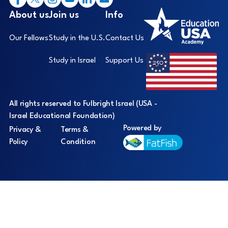
Footer
I
About us
Join us
Info
Our Fellows
Study in the U.S.
Contact Us
Study in Israel
Support Us
All rights reserved to Fulbright Israel (USA -
Israel Educational Foundation)
Powered by
Privacy &
Terms &
Policy
Condition